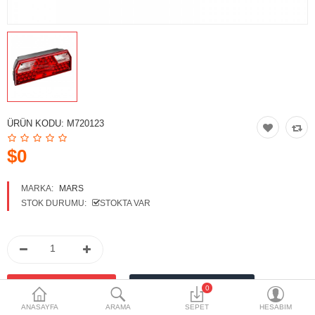
Markalar
İletişim
Tüm Ürünler
A. Listem (0)
ÜRÜN KODU:
M720123
Diller
$0
$
Para Birimleri
MARKA:
MARS
STOK DURUMU:
STOKTA VAR
0
ANASAYFA
ARAMA
SEPET
HESABIM