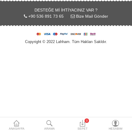
Markalar
DESTEĞE MI IHTIYACINIZ VAR ?
İletişim
+90 536 891 73 65
Bize Mail Gönder
Tüm Ürünler
Copyright © 2022 Lahham. Tüm Hakları Sakldır.
A. Listem (0)
Diller
$
Para Birimleri
0
ANASAYFA
ARAMA
SEPET
HESABIM