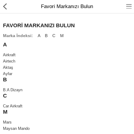
Favori Markanızı Bulun
FAVORI MARKANIZI BULUN
Marka İndeksi:
A
B
C
M
A
Airkraft
Airtech
Aktaş
Anasayfa
Ayfar
B
Araç Aydınlatma
B.A Dizayn
C
Körükler
Car Airkraft
Amortisor
M
Mars
ZKL EMÜLATÖRLER
Maysan Mando