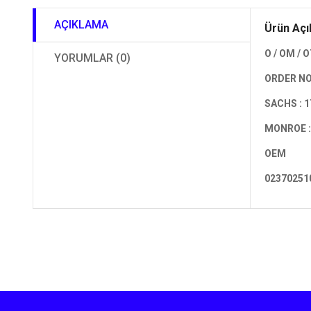
AÇIKLAMA
Ürün Açı
O / OM / 
YORUMLAR (0)
ORDER NO
SACHS : 
MONROE :
OEM
02370251