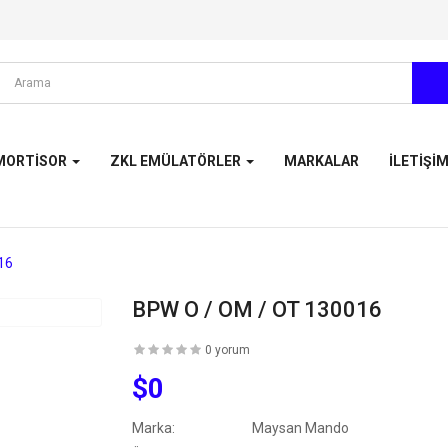
MORTISOR
ZKL EMÜLATÖRLER
MARKALAR
İLETIŞI
16
BPW O / OM / OT 130016
0 yorum
$0
Marka:
Maysan Mando