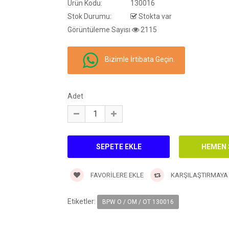
Ürün Kodu:
130016
Stok Durumu:
Stokta var
Görüntüleme Sayısı
2115
Bizimle İrtibata Geçin.
Adet
FAVORILERE EKLE
KARŞILAŞTIRMAYA
Etiketler:
BPW O / OM / OT 130016