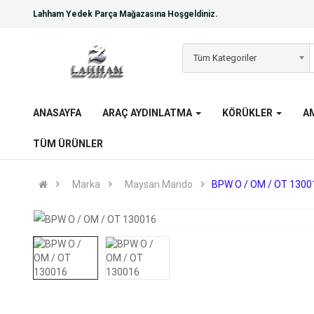
Lahham Yedek Parça Mağazasına Hoşgeldiniz.
Tüm Kategoriler
ANASAYFA
ARAÇ AYDINLATMA
KÖRÜKLER
A
TÜM ÜRÜNLER
Marka
Maysan Mando
BPW O / OM / OT 1300