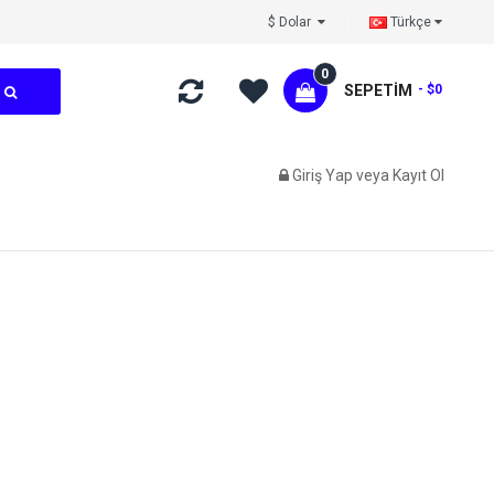
$ Dolar
Türkçe
0
SEPETIM
- $0
Giriş Yap
veya
Kayıt Ol
M