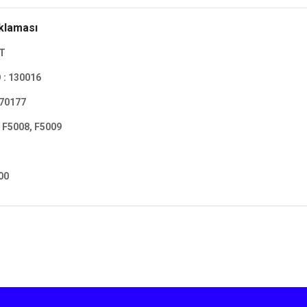
klaması
OT
 : 130016
170177
 F5008, F5009
00