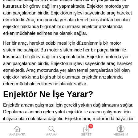
Markalar
kusursuz bir görev dağılımı yapmaktadır. Enjektör motorda yer
alan parçalardan biridir. Enjektörün işlevi sayesinde araç hareket
İletişim
etmektedir. Araç motorunda yer alan temel parçalardan biri olan
enjektör hakkında bilgi sahibi olunması enjektör arızalarında
Tüm Ürünler
erken müdahale edilmesine olanak sağlar.
Her bir araç, hareket edebilmesi için düzenlenmiş bir motor
A. Listem (0)
sistemine sahiptir. Bu motor sisteminde her bir parça birbiri ile
kusursuz bir görev dağılımı yapmaktadır. Enjektör motorda yer
Diller
alan parçalardan biridir. Enjektörün işlevi sayesinde araç hareket
$
etmektedir. Araç motorunda yer alan temel parçalardan biri olan
enjektör hakkında bilgi sahibi olunması enjektör arızalarında
Para Birimleri
erken müdahale edilmesine olanak sağlar.
Enjektör Ne İşe Yarar?
Enjektör aracın çalışması için gerekli yakıtın dağıtılmasını sağlar.
Depolama alanında gelen yakıt enjektör ile aracın çalışması için
ihtiyacı olan noktalara dağıtılır. Enjektör araç motorunda hayati bir
öneme sahip olmaktadır. Diğer parçaların çalışması için
0
pistonlara gerekli yakıtı püskürten enjektör ile araç, çalışması için
ANASAYFA
ARAMA
SEPET
HESABIM