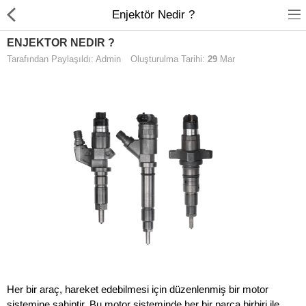
Enjektör Nedir ?
ENJEKTÖR NEDIR ?
Tarafından Paylaşıldı: Admin
Oluşturulma Tarihi:
29
Mar
Anasayfa
Araç Aydınlatma
Körükler
Amortisor
ZKL EMÜLATÖRLER
Her bir araç, hareket edebilmesi için düzenlenmiş bir motor
sistemine sahiptir. Bu motor sisteminde her bir parça birbiri ile