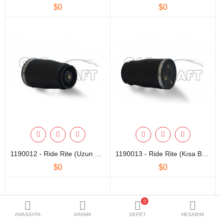
Markalar
$0
$0
İletişim
Tüm Ürünler
A. Listem (0)
Diller
$
Para Birimleri
1190012 - Ride Rite (Uzun Kısım)
1190013 - Ride Rite (Kısa Bölüm)
$0
$0
0
ANASAYFA
ARAMA
SEPET
HESABIM