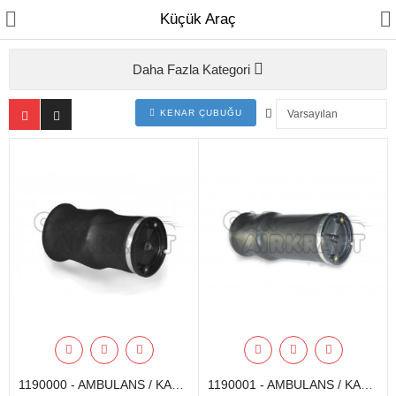
Küçük Araç
Daha Fazla Kategori
KENAR ÇUBUĞU
Anasayfa
Araç Aydınlatma
Körükler
Amortisor
ZKL EMÜLATÖRLER
1190000 - AMBULANS / KARAVAN
1190001 - AMBULANS / KARAVAN