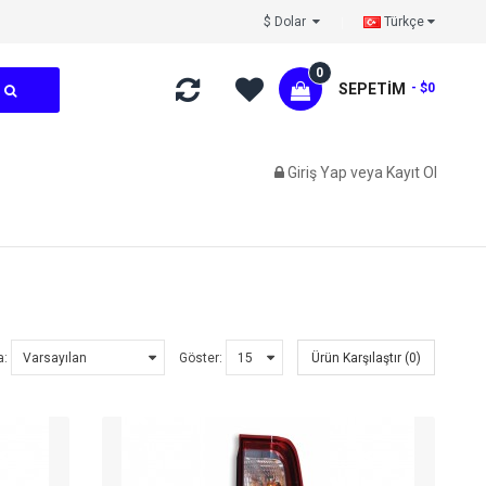
$ Dolar
Türkçe
0
SEPETIM
- $0
Giriş Yap
veya
Kayıt Ol
M
a:
Göster:
Ürün Karşılaştır (0)