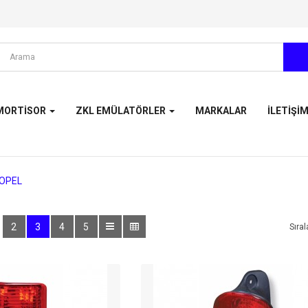
MORTISOR
ZKL EMÜLATÖRLER
MARKALAR
İLETIŞI
OPEL
2
3
4
5
Sıral