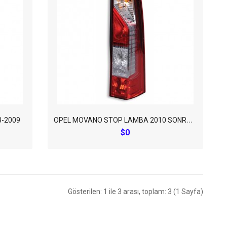
O
PEL MOVANO STOP LAMBA 2010 SONRASI
-2009
$0
Gösterilen: 1 ile 3 arası, toplam: 3 (1 Sayfa)